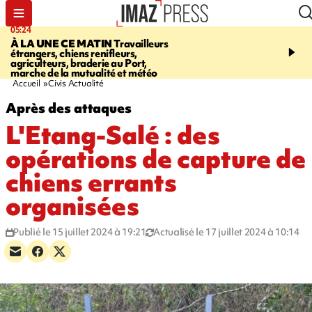
05:24
07:05
À LA UNE CE MATIN
Travailleurs
ETANG-SALÉ
Des chien
étrangers, chiens renifleurs,
mobilisés pour traquer le
agriculteurs, braderie au Port,
d'eau potable. Les vidéo
marche de la mutualité et météo
retrouver sur notre site
Accueil
Civis Actualité
Après des attaques
L'Etang-Salé : des
opérations de capture de
chiens errants
organisées
Publié le 15 juillet 2024 à 19:21
Actualisé le 17 juillet 2024 à 10:14