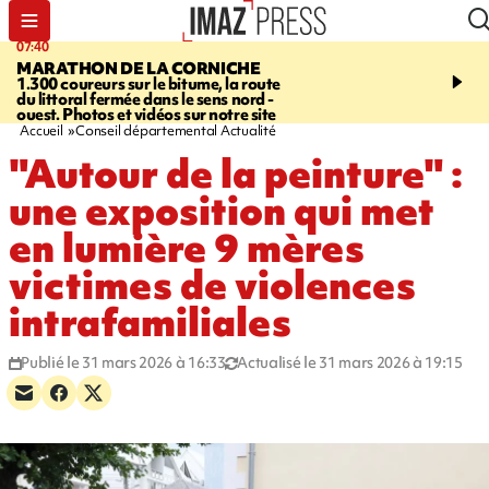
07:40
10:33
MARATHON DE LA CORNICHE
ASSOCIATIONS
Protec
1.300 coureurs sur le bitume, la route
l’enfance - une nouvelle
du littoral fermée dans le sens nord -
Stop VIF organisée à La
ouest. Photos et vidéos sur notre site
Accueil
Conseil départemental Actualité
"Autour de la peinture" :
une exposition qui met
en lumière 9 mères
victimes de violences
intrafamiliales
Publié le 31 mars 2026 à 16:33
Actualisé le 31 mars 2026 à 19:15