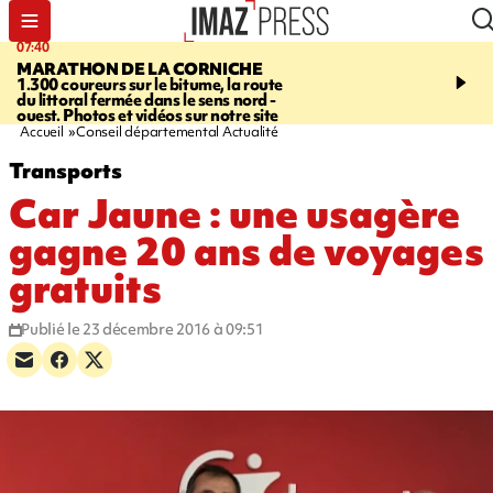
07:40
10:33
MARATHON DE LA CORNICHE
ASSOCIATIONS
Protec
1.300 coureurs sur le bitume, la route
l’enfance - une nouvelle
du littoral fermée dans le sens nord -
Stop VIF organisée à La
ouest. Photos et vidéos sur notre site
Accueil
Conseil départemental Actualité
Transports
Car Jaune : une usagère
gagne 20 ans de voyages
gratuits
Publié le 23 décembre 2016 à 09:51