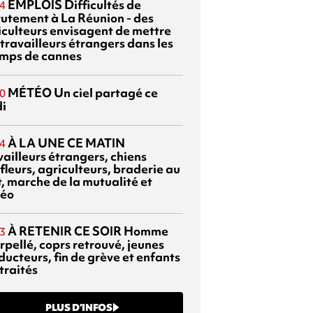
EMPLOIS
Difficultés de
4
rutement à La Réunion - des
iculteurs envisagent de mettre
travailleurs étrangers dans les
mps de cannes
MÉTÉO
Un ciel partagé ce
0
di
À LA UNE CE MATIN
4
vailleurs étrangers, chiens
fleurs, agriculteurs, braderie au
t, marche de la mutualité et
éo
À RETENIR CE SOIR
Homme
3
rpellé, coprs retrouvé, jeunes
ducteurs, fin de grève et enfants
traités
PLUS D’INFOS