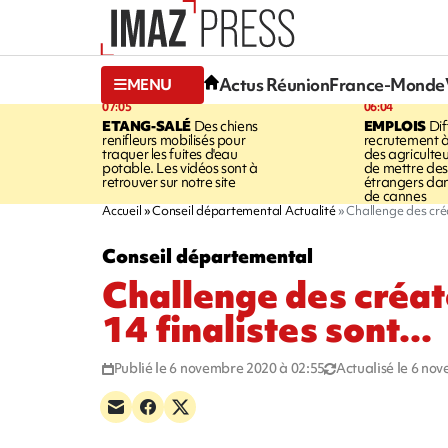
Actus Réunion
France-Monde
MENU
07:05
06:04
ETANG-SALÉ
Des chiens
EMPLOIS
Dif
renifleurs mobilisés pour
recrutement à
traquer les fuites d'eau
des agriculte
potable. Les vidéos sont à
de mettre des 
retrouver sur notre site
étrangers da
de cannes
Accueil
Conseil départemental Actualité
Challenge des créat
Conseil départemental
Challenge des créate
14 finalistes sont...
Publié le 6 novembre 2020 à 02:55
Actualisé le 6 no