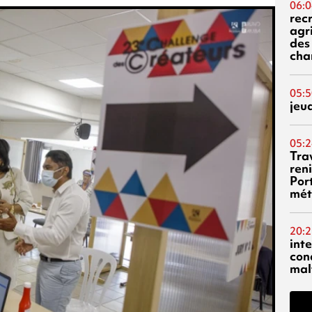
06:0
rec
agr
des 
cha
05:5
jeu
05:2
Tra
reni
Por
mét
20:2
inte
con
mal