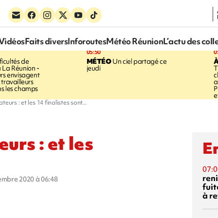
Vidéos
Faits divers
Inforoutes
Météo Réunion
L’actu des coll
05:50
0
ficultés de
MÉTÉO
Un ciel partagé ce
À
 La Réunion -
jeudi
T
urs envisagent
c
travailleurs
a
ns les champs
P
e
eurs : et les 14 finalistes sont...
urs : et les
En
07:0
reni
vembre 2020 à 06:48
fuit
à re