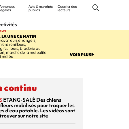
Annonces
Avis & marchés
Courrier des
légales
publics
lecteurs
ectivités
5:24
 LA UNE CE MATIN
ravailleurs étrangers,
hiens renifleurs,
griculteurs, braderie au
ort, marche de la mutualité
VOIR PLUS
t météo
 continu
ETANG-SALÉ
Des chiens
5
fleurs mobilisés pour traquer les
es d'eau potable. Les vidéos sont
trouver sur notre site