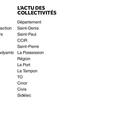
L’ACTU DES
COLLECTIVITÉS
Département
daction
Saint-Denis
rs
Saint-Paul
CCIR
Saint-Pierre
 gadyamb
La Possession
Région
Le Port
Le Tampon
TO
Cinor
Civis
Sidélec