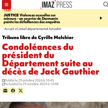
13:49
17:59
JUSTICE
Violences sexuelles sur
INFOROUTE
Marathon 
mineurs - un courrier de Darmanin
Corniche - la route du L
pointe les défaillances des enquêtes
ce dimanche matin dans 
Nord-Ouest
Accueil
Conseil départemental Actualité
Tribune libre de Cyrille Melchior
Condoléances du
président du
Département suite au
décès de Jack Gauthier
Publié le 29 octobre 2024 à 10:45
Actualisé le 29 octobre 2024 à 10:48