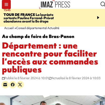
15:45
20:17
TOUR DE FRANCE
La lauréate
À RETENIR CE SOIR
Sé
sortante Pauline Ferrand-Prévot
routière, concours de nou
abandonne avant la 8e étape
du littoral fermée, courr
Darmanin et évacuation
Accueil
Conseil départemental Actualité
Au champ de foire de Bras-Panon
Département : une
rencontre pour faciliter
l’accès aux commandes
publiques
Publié le 8 février 2024 à 10:01
Actualisé le 8 février 2024 à 10:03