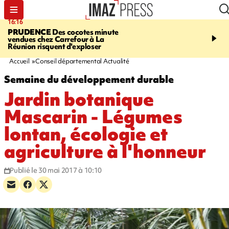
16:16
20:06
PRUDENCE
Des cocotes minute
À RETENIR CE SOIR
Vo
vendues chez Carrefour à La
l'Asie, mort d'une gram
Réunion risquent d'exploser
cocottes minute, Guan D
footballeurs
Accueil
Conseil départemental Actualité
Semaine du développement durable
Jardin botanique
Mascarin - Légumes
lontan, écologie et
agriculture à l'honneur
Publié le 30 mai 2017 à 10:10