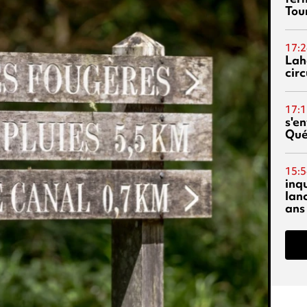
Tour
17:2
Lah
circ
17:1
s'en
Qué
15:5
inq
lanc
ans