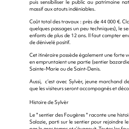
puis sensibiliser le public au patrimoine nat
massif aux atouts indéniables.
Coût total des travaux : près de 44 000 €. Cl
quelques passages un peu techniques), le senti
enfants de plus de 12 ans. Il faut compter en
de dénivelé positif.
Cet itinéraire possède également une forte val
en empruntaient une partie (sentier bazardie
Sainte-Marie ou de Saint-Denis.
Aussi, c’est avec Sylvèr, jeune marchand d
que les visiteurs seront accompagnés et déco
Histoire de Sylvèr
Le " sentier des Fougères " raconte une hist
Salazie, parti sur le sentier pour rejoindre 
par le gros temps et s’évanouit. Toutes les fou