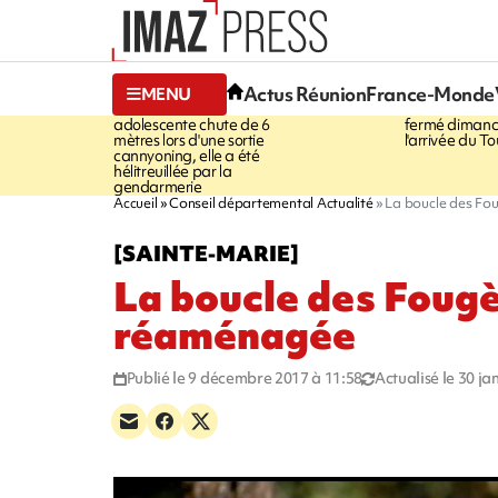
19:05
17:52
Actus Réunion
France-Monde
MENU
SAINT-JOSEPH
Une
SAINT-DENI
adolescente chute de 6
fermé dimanc
mètres lors d'une sortie
l'arrivée du To
cannyoning, elle a été
hélitreuillée par la
gendarmerie
Accueil
Conseil départemental Actualité
La boucle des Fo
[SAINTE-MARIE]
La boucle des Foug
réaménagée
Publié le 9 décembre 2017 à 11:58
Actualisé le 30 ja