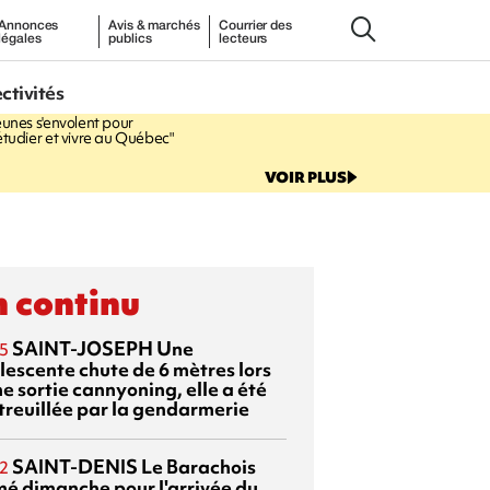
Annonces
Avis & marchés
Courrier des
légales
publics
lecteurs
7:12
ectivités
RÉGION RÉUNION
47
eunes s'envolent pour
étudier et vivre au Québec"
VOIR PLUS
 continu
SAINT-JOSEPH
Une
5
lescente chute de 6 mètres lors
e sortie cannyoning, elle a été
itreuillée par la gendarmerie
SAINT-DENIS
Le Barachois
2
mé dimanche pour l'arrivée du