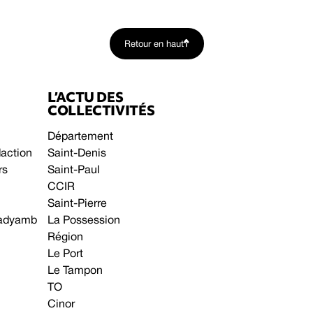
Retour en haut
L’ACTU DES
COLLECTIVITÉS
Département
daction
Saint-Denis
rs
Saint-Paul
CCIR
Saint-Pierre
 gadyamb
La Possession
Région
Le Port
Le Tampon
TO
Cinor