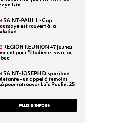
 cycliste
SAINT-PAUL
Le Cap
4
oussaye est rouvert à la
ulation
RÉGION RÉUNION
47 jeunes
2
volent pour "étudier et vivre au
bec"
SAINT-JOSEPH
Disparition
4
uiétante - un appel à témoins
é pour retrouver Loïc Paulin, 25
PLUS D’INFOS