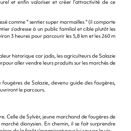
urel et enfin valoriser et créer l’attractivité de ce
assé comme " sentier super marmailles " (il comporte
er s’adresse à un public familial et cible plutôt les
viron 3 heures pour parcourir les 5,8 km et les 260 m
eur historique car jadis, les agriculteurs de Salazie
rpour aller vendre leurs produits sur les marchés de
e fougères de Salazie, devenu guide des fougères,
uvriront le parcours.
oire. Celle de Sylvèr, jeune marchand de fougères de
le marché dionysien. En chemin, il se fait surprendre
gères de la forêt s’organisent pour lui sauver la vie.