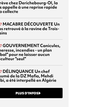
grève chez Derichebourg-OI, la
s appelle à une reprise rapide
a collecte
MACABRE DÉCOUVERTE
Un
7
s retrouvé à la ravine de Trois-
sins
GOUVERNEMENT
Canicules,
7
heresse, incendies - un plan
bal" pour ne laisser aucun
culteur "seul"
DÉLINQUANCE
Un chef
7
sumé de la DZ Mafia, Mehdi
bi, a été interpellé en Algérie
PLUS D’INFOS