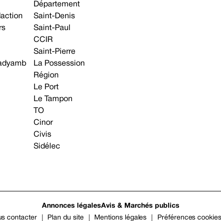
Département
daction
Saint-Denis
rs
Saint-Paul
CCIR
Saint-Pierre
 gadyamb
La Possession
Région
Le Port
Le Tampon
TO
Cinor
Civis
Sidélec
Annonces légales
Avis & Marchés publics
s contacter
Plan du site
Mentions légales
Préférences cookie