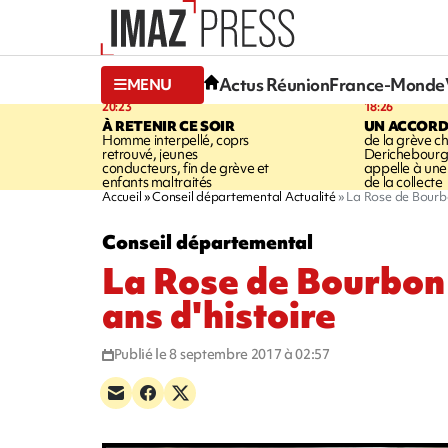
Actus Réunion
France-Monde
MENU
20:23
18:26
À RETENIR CE SOIR
UN ACCORD
Homme interpellé, coprs
de la grève c
retrouvé, jeunes
Derichebourg-
conducteurs, fin de grève et
appelle à une
enfants maltraités
de la collecte
Accueil
Conseil départemental Actualité
La Rose de Bourbo
Conseil départemental
La Rose de Bourbon 
ans d'histoire
Publié le 8 septembre 2017 à 02:57