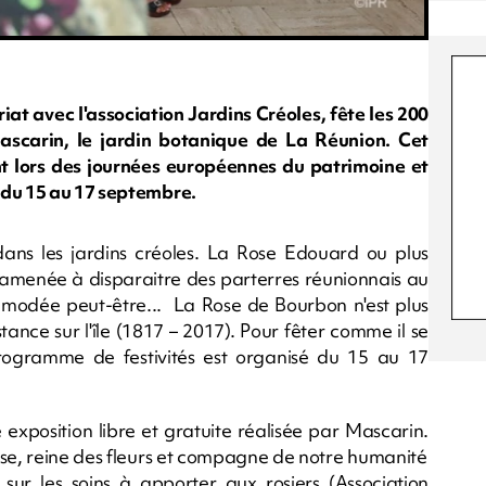
t avec l'association Jardins Créoles, fête les 200
ascarin, le jardin botanique de La Réunion. Cet
ent lors des journées européennes du patrimoine et
 du 15 au 17 septembre.
 dans les jardins créoles. La Rose Edouard ou plus
amenée à disparaitre des parterres réunionnais au
émodée peut-être... La Rose de Bourbon n'est plus
stance sur l'île (1817 – 2017). Pour fêter comme il se
 programme de festivités est organisé du 15 au 17
xposition libre et gratuite réalisée par Mascarin.
rose, reine des fleurs et compagne de notre humanité
 sur les soins à apporter aux rosiers (Association