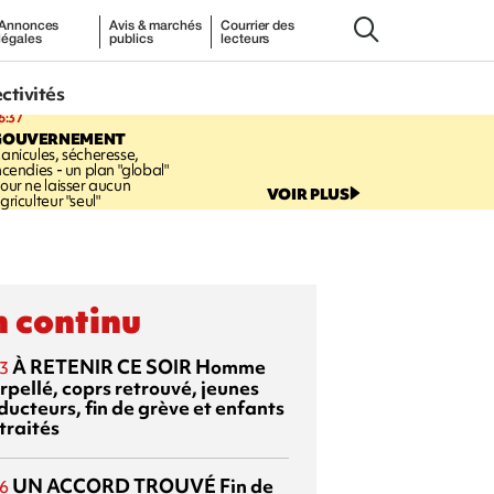
Annonces
Avis & marchés
Courrier des
légales
publics
lecteurs
ectivités
6:37
GOUVERNEMENT
anicules, sécheresse,
ncendies - un plan "global"
our ne laisser aucun
VOIR PLUS
griculteur "seul"
 continu
À RETENIR CE SOIR
Homme
3
rpellé, coprs retrouvé, jeunes
ducteurs, fin de grève et enfants
traités
UN ACCORD TROUVÉ
Fin de
6