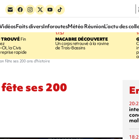
Vidéos
Faits divers
Inforoutes
Météo Réunion
L’actu des coll
17:57
1
 TROUVÉ
Fin
MACABRE DÉCOUVERTE
hez
Un corps retrouvé à la ravine
C
OI, la Civis
de Trois-Bassins
i
 reprise rapide
p
a
n fête ses 200 ans d'histoire
fête ses 200
En
20:2
inte
con
mal
18:2