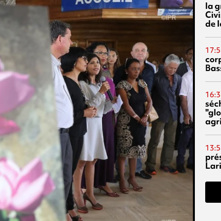
la 
Civi
de l
17:5
corp
Bas
16:3
séc
"glo
agri
13:5
pré
Lari