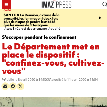
06:04
07:23
SANTÉ
A La Réunion, à cause de la
MARATHON DE LA C
précarité, les femmes ont deux fois
route du Littoral transf
plus de risque de perdre leur bébé
piste de course pour plu
que les mères de l'Hexagone
participants
Accueil
Conseil départemental Actualité
S'occuper pendant le confinement
Le Département met en
place le dispositif :
"confinez-vous, cultivez-
vous"
Publié le 8 avril 2020 à 14:50
Actualisé le 11 avril 2020 à 13:54