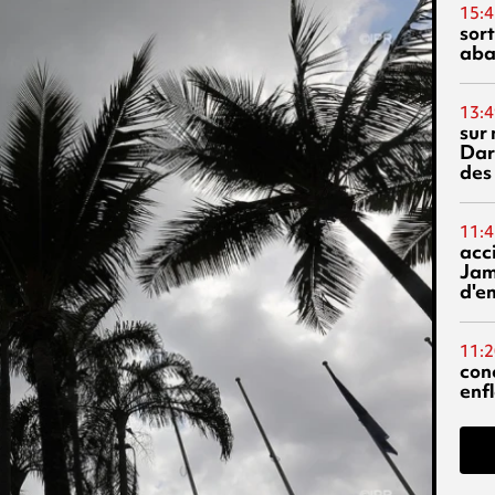
15:4
sor
aba
13:4
sur 
Dar
des
11:4
acci
Jam
d'e
11:2
con
enf