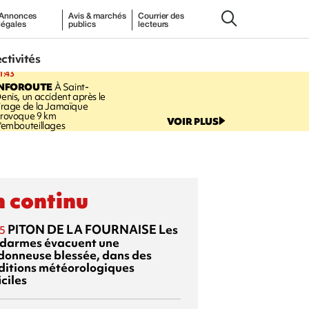
Annonces
Avis & marchés
Courrier des
légales
publics
lecteurs
ectivités
1:43
INFOROUTE
À Saint-
enis, un accident après le
irage de la Jamaïque
rovoque 9 km
VOIR PLUS
'embouteillages
 continu
PITON DE LA FOURNAISE
Les
5
darmes évacuent une
donneuse blessée, dans des
ditions météorologiques
iciles