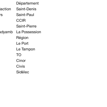
Département
daction
Saint-Denis
rs
Saint-Paul
CCIR
Saint-Pierre
 gadyamb
La Possession
Région
Le Port
Le Tampon
TO
Cinor
Civis
Sidélec
Annonces légales
Avis & Marchés publics
s contacter
Plan du site
Mentions légales
Préférences cookie