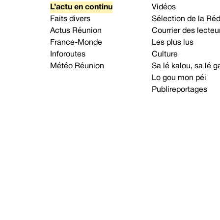
L’actu en continu
Vidéos
Faits divers
Sélection de la Ré
Actus Réunion
Courrier des lecteu
France-Monde
Les plus lus
Inforoutes
Culture
Météo Réunion
Sa lé kalou, sa lé
Lo gou mon péi
Publireportages
A propos d’Imaz Press
Nou