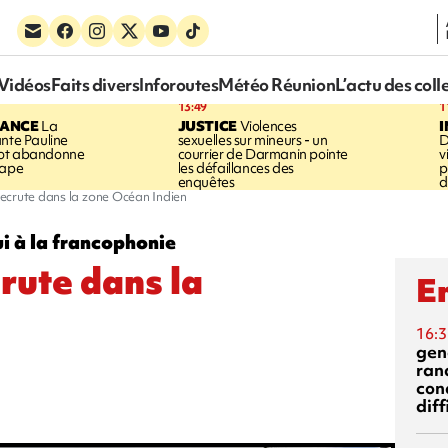
Vidéos
Faits divers
Inforoutes
Météo Réunion
L’actu des coll
13:49
1
RANCE
La
JUSTICE
Violences
ante Pauline
sexuelles sur mineurs - un
D
vot abandonne
courrier de Darmanin pointe
v
tape
les défaillances des
p
enquêtes
d
ecrute dans la zone Océan Indien
i à la francophonie
rute dans la
En
16:3
gen
ran
con
diff