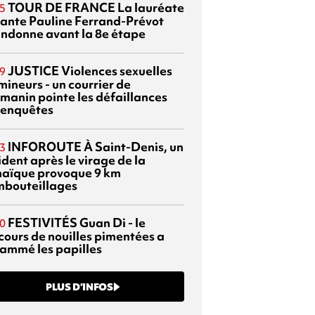
TOUR DE FRANCE
La lauréate
5
tante Pauline Ferrand-Prévot
ndonne avant la 8e étape
JUSTICE
Violences sexuelles
9
mineurs - un courrier de
manin pointe les défaillances
 enquêtes
INFOROUTE
À Saint-Denis, un
3
dent après le virage de la
aïque provoque 9 km
mbouteillages
FESTIVITÉS
Guan Di - le
0
cours de nouilles pimentées a
lammé les papilles
PLUS D’INFOS