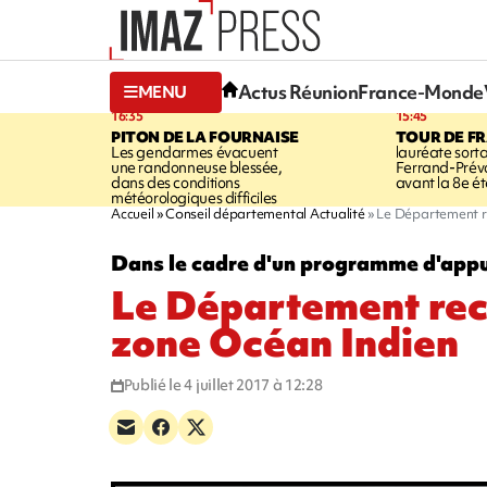
Actus Réunion
France-Monde
MENU
16:35
15:45
PITON DE LA FOURNAISE
TOUR DE F
Les gendarmes évacuent
lauréate sort
une randonneuse blessée,
Ferrand-Pré
dans des conditions
avant la 8e é
météorologiques difficiles
Accueil
Conseil départemental Actualité
Le Département r
Dans le cadre d'un programme d'appu
Le Département rec
zone Océan Indien
Publié le 4 juillet 2017 à 12:28