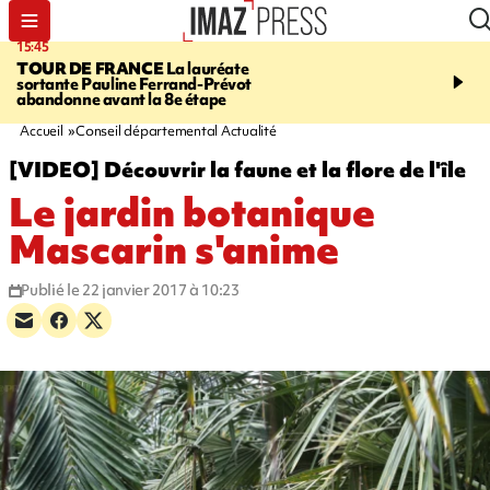
15:45
20:17
TOUR DE FRANCE
La lauréate
À RETENIR CE SOIR
Sé
sortante Pauline Ferrand-Prévot
routière, concours de nou
abandonne avant la 8e étape
du littoral fermée, courr
Darmanin et évacuation
Accueil
Conseil départemental Actualité
[VIDEO] Découvrir la faune et la flore de l'île
Le jardin botanique
Mascarin s'anime
Publié le 22 janvier 2017 à 10:23