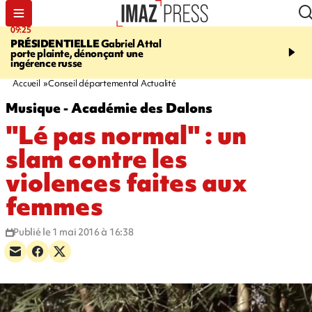
09:25
11:43
PRÉSIDENTIELLE
Gabriel Attal
INFOROUTE
À Saint-D
porte plainte, dénonçant une
accident après le virage 
ingérence russe
Jamaïque provoque 9 
d'embouteillages
Accueil
Conseil départemental Actualité
Musique - Académie des Dalons
"Lé pas normal" : un
slam contre les
violences faites aux
femmes
Publié le 1 mai 2016 à 16:38