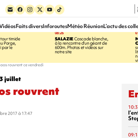
Vidéos
Faits divers
Inforoutes
Météo Réunion
L’actu des coll
08:26
0
tour timide
SALAZIE
Cascade blanche,
au Porge,
à la rencontre d'un géant de
 par le
600m. Photos et vidéos sur
s
notre site
l
n
v
laos rouvrent ce vendredi
 juillet
os rouvrent
En
10:3
l’e
obre 2017 à 17:47
Sto
09:1