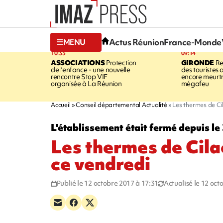
Actus Réunion
France-Monde
MENU
10:33
09:14
ASSOCIATIONS
Protection
GIRONDE
Re
de l’enfance - une nouvelle
des touristes 
rencontre Stop VIF
encore meurtri
organisée à La Réunion
mégafeu
Accueil
Conseil départemental Actualité
Les thermes de Ci
L'établissement était fermé depuis le 3
Les thermes de Cila
ce vendredi
Publié le 12 octobre 2017 à 17:31
Actualisé le 12 oct