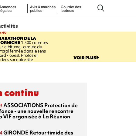
Annonces
Avis & marchés
Courrier des
légales
publics
lecteurs
ectivités
7:40
MARATHON DE LA
CORNICHE
1.300 coureurs
ur le bitume, la route du
ittoral fermée dans le sens
ord - ouest. Photos et
VOIR PLUS
idéos sur notre site
 continu
ASSOCIATIONS
Protection de
3
nfance - une nouvelle rencontre
p VIF organisée à La Réunion
GIRONDE
Retour timide des
4