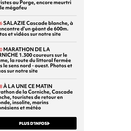
ristes au Porge, encore meurtri
 le mégafeu
SALAZIE
Cascade blanche, à
6
rencontre d'un géant de 600m.
os et vidéos sur notre site
MARATHON DE LA
0
RNICHE
1.300 coureurs sur le
me, la route du littoral fermée
 le sens nord - ouest. Photos et
os sur notre site
À LA UNE CE MATIN
8
athon de la Corniche, Cascade
che, touristes de retour en
nde, insolite, marins
onésiens et météo
PLUS D’INFOS