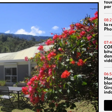
tou
par
08:2
la 
Phot
07:4
CO
bitu
dans
vidé
06:5
Mar
blan
Giro
ind