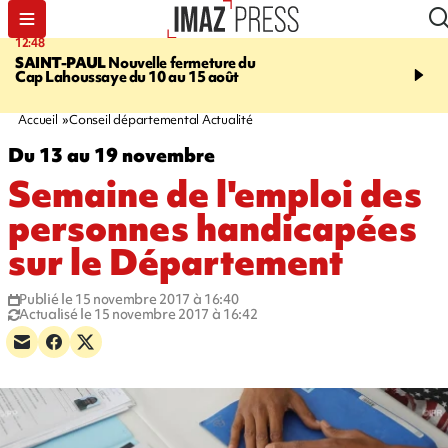
12:48
14:23
SAINT-PAUL
Nouvelle fermeture du
AFRIQUE DU SUD
Aprè
Cap Lahoussaye du 10 au 15 août
massif de migrants, la p
main-d'œuvre dans la na
ciel
Accueil
Conseil départemental Actualité
Du 13 au 19 novembre
Semaine de l'emploi des
personnes handicapées
sur le Département
Publié le 15 novembre 2017 à 16:40
Actualisé le 15 novembre 2017 à 16:42