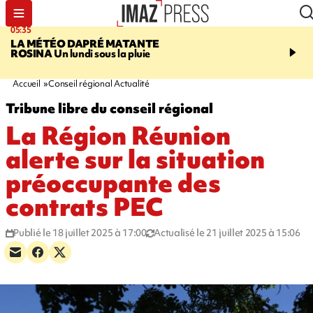
05:35
07:47
LA MÉTÉO DAPRÉ MATANTE
MAYOTTE
Une femme e
ROSINA
Un lundi sous la pluie
ses deux enfants meure
l'incendie de leur maiso
Accueil
Conseil régional Actualité
Tribune libre du conseil régional
La Région Réunion
alerte sur la situation
préoccupante des
contrats PEC
Publié le 18 juillet 2025 à 17:00
Actualisé le 21 juillet 2025 à 15:06