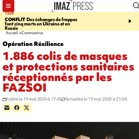
13:09
17:14
CONFLIT
Des échanges de frappes
ESCALADE
Quatre méd
font cinq morts en Ukraine et en
européennes pour les je
Russie
grimpeurs réunionnais 
Accueil
Coronavirus
Opération Résilience
1.886 colis de masques
et protections sanitaires
réceptionnés par les
FAZSOI
Publié le 19 mai 2020 à 17:45
Actualisé le 19 mai 2020 à 21:04