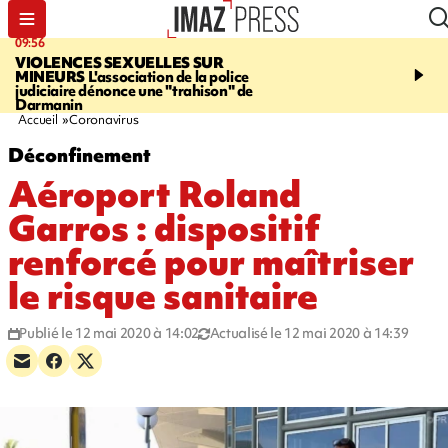
09:56
12:19
VIOLENCES SEXUELLES SUR
SAINT-DENIS
Un hom
MINEURS
L'association de la police
grièvement blessé à cou
judiciaire dénonce une "trahison" de
bouteille dans une baga
Darmanin
Accueil
Coronavirus
Déconfinement
Aéroport Roland
Garros : dispositif
renforcé pour maîtriser
le risque sanitaire
Publié le 12 mai 2020 à 14:02
Actualisé le 12 mai 2020 à 14:39