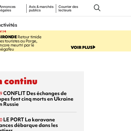
Annonces
Avis & marchés
Courrier des
légales
publics
lecteurs
ectivités
9:14
GIRONDE
Retour timide
es touristes au Porge,
ncore meurtri par le
VOIR PLUS
égafeu
 continu
CONFLIT
Des échanges de
9
ppes font cinq morts en Ukraine
n Russie
LE PORT
La karavane
0
ances débarque dans les
rtiers