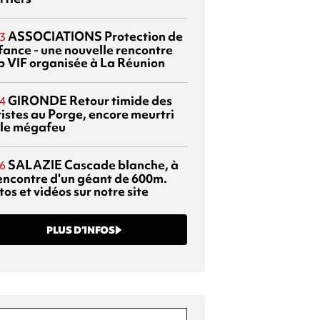
ASSOCIATIONS
Protection de
3
nfance - une nouvelle rencontre
p VIF organisée à La Réunion
GIRONDE
Retour timide des
4
ristes au Porge, encore meurtri
 le mégafeu
SALAZIE
Cascade blanche, à
6
rencontre d'un géant de 600m.
os et vidéos sur notre site
PLUS D’INFOS