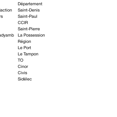
Département
daction
Saint-Denis
rs
Saint-Paul
CCIR
Saint-Pierre
 gadyamb
La Possession
Région
Le Port
Le Tampon
TO
Cinor
Civis
Sidélec
Annonces légales
Avis & Marchés publics