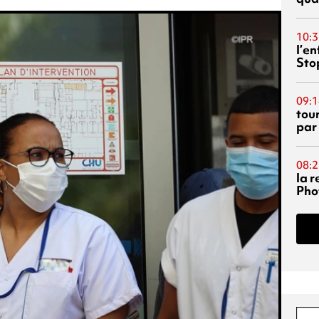
10:3
l’e
Sto
09:1
tou
par
08:2
la 
Phot