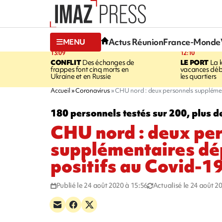
Actus Réunion
France-Monde
MENU
13:09
12:10
CONFLIT
Des échanges de
LE PORT
La 
frappes font cinq morts en
vacances dé
Ukraine et en Russie
les quartiers
Accueil
Coronavirus
CHU nord : deux personnels supplémen
180 personnels testés sur 200, plus 
CHU nord : deux pe
supplémentaires dé
positifs au Covid-1
Publié le 24 août 2020 à 15:56
Actualisé le 24 août 2