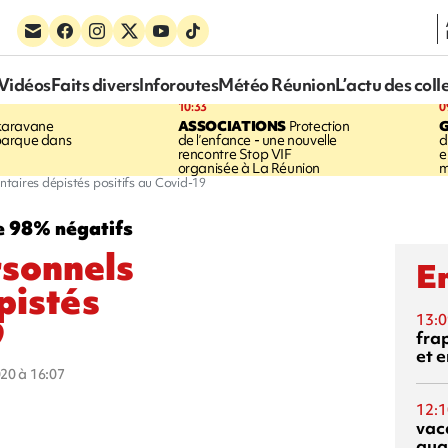
Vidéos
Faits divers
Inforoutes
Météo Réunion
L’actu des coll
10:33
0
karavane
ASSOCIATIONS
Protection
barque dans
de l’enfance - une nouvelle
d
rencontre Stop VIF
e
organisée à La Réunion
m
taires dépistés positifs au Covid-19
de 98% négatifs
rsonnels
En
pistés
13:0
9
fra
et e
020 à 16:07
12:1
vac
qua