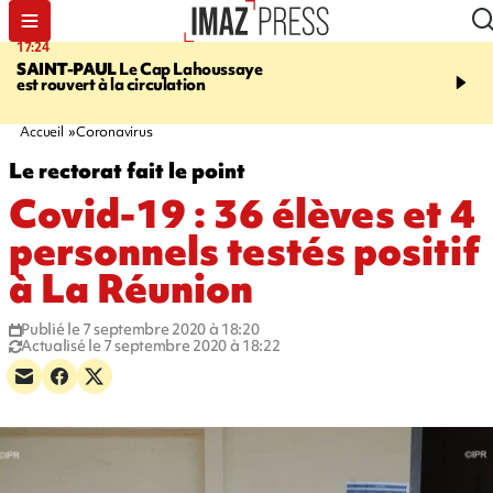
17:24
19:49
SAINT-PAUL
Le Cap Lahoussaye
PORTÉ DISPARU
Après
est rouvert à la circulation
Quentin Dumontier, sa f
une cagnotte pour rapat
corps en Hexagone
Accueil
Coronavirus
Le rectorat fait le point
Covid-19 : 36 élèves et 4
personnels testés positif
à La Réunion
Publié le 7 septembre 2020 à 18:20
Actualisé le 7 septembre 2020 à 18:22