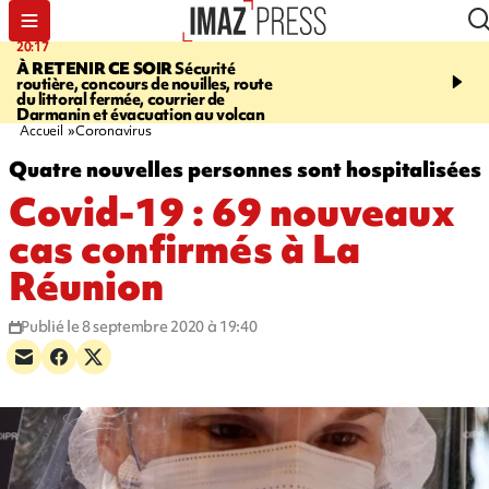
20:17
08:26
À RETENIR CE SOIR
Sécurité
SALAZIE
Cascade blanc
routière, concours de nouilles, route
rencontre d'un géant d
du littoral fermée, courrier de
Photos et vidéos sur notr
Darmanin et évacuation au volcan
Accueil
Coronavirus
Quatre nouvelles personnes sont hospitalisées
Covid-19 : 69 nouveaux
cas confirmés à La
Réunion
Publié le 8 septembre 2020 à 19:40