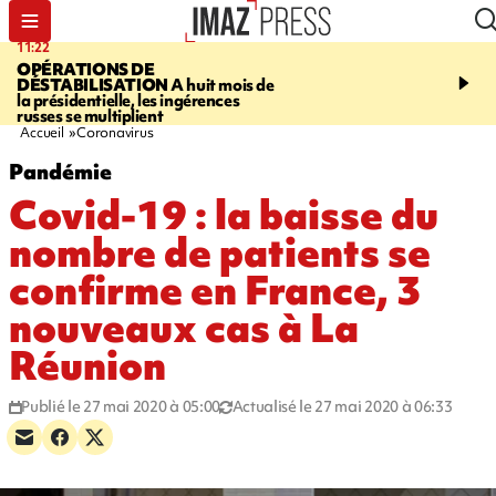
11:22
14:51
OPÉRATIONS DE
PARA-NATATION
Le P
DÉSTABILISATION
A huit mois de
Rivière triple champion
la présidentielle, les ingérences
russes se multiplient
Accueil
Coronavirus
Pandémie
Covid-19 : la baisse du
nombre de patients se
confirme en France, 3
nouveaux cas à La
Réunion
Publié le 27 mai 2020 à 05:00
Actualisé le 27 mai 2020 à 06:33