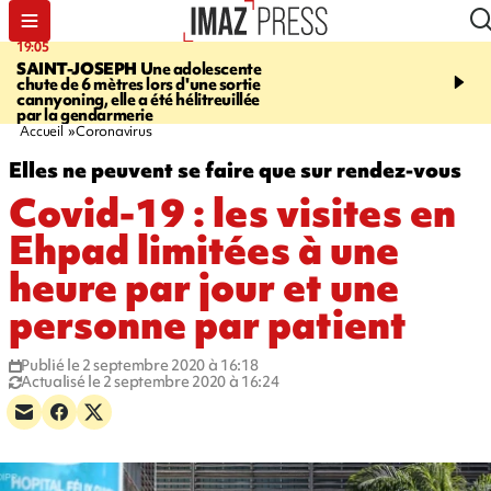
19:05
20:44
SAINT-JOSEPH
Une adolescente
À RETENIR CE SOIR
G
chute de 6 mètres lors d'une sortie
rouée de coups, cycliste,
cannyoning, elle a été hélitreuillée
personne disparue et c
par la gendarmerie
para-natation
Accueil
Coronavirus
Elles ne peuvent se faire que sur rendez-vous
Covid-19 : les visites en
Ehpad limitées à une
heure par jour et une
personne par patient
Publié le 2 septembre 2020 à 16:18
Actualisé le 2 septembre 2020 à 16:24