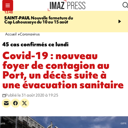
12:48
14:23
SAINT-PAUL
Nouvelle fermeture du
AFRIQUE DU SUD
Aprè
Cap Lahoussaye du 10 au 15 août
massif de migrants, la p
main-d'œuvre dans la na
ciel
Accueil
Coronavirus
45 cas confirmés ce lundi
Covid-19 : nouveau
foyer de contagion au
Port, un décès suite à
une évacuation sanitaire
Publié le 31 août 2020 à 19:25