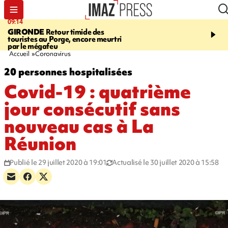
09:14
13:09
GIRONDE
Retour timide des
CONFLIT
Des échanges
touristes au Porge, encore meurtri
font cinq morts en Ukrai
par le mégafeu
Russie
Accueil
Coronavirus
20 personnes hospitalisées
Covid-19 : quatrième
jour consécutif sans
nouveau cas à La
Réunion
Publié le 29 juillet 2020 à 19:01
Actualisé le 30 juillet 2020 à 15:58