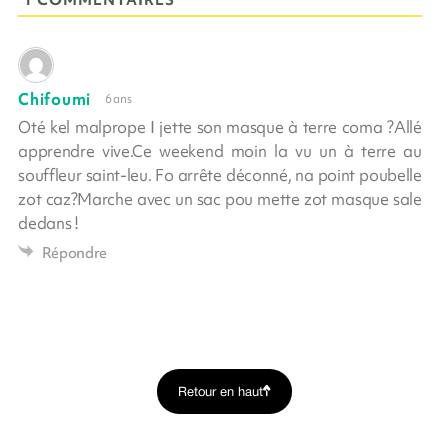
Chifoumi
6 ans
Oté kel malprope I jette son masque à terre coma ?Allé
apprendre vive.Ce weekend moin la vu un à terre au
souffleur saint-leu. Fo arrête déconné, na point poubelle
zot caz?Marche avec un sac pou mette zot masque sale
dedans !
Répondre
Retour en haut