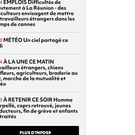
EMPLOIS
Difficultés de
4
rutement à La Réunion - des
iculteurs envisagent de mettre
travailleurs étrangers dans les
mps de cannes
MÉTÉO
Un ciel partagé ce
0
di
À LA UNE CE MATIN
4
vailleurs étrangers, chiens
fleurs, agriculteurs, braderie au
t, marche de la mutualité et
éo
À RETENIR CE SOIR
Homme
3
rpellé, coprs retrouvé, jeunes
ducteurs, fin de grève et enfants
traités
PLUS D’INFOS