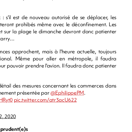
x
: s'il est de nouveau autorisé de se déplacer, les
steront prohibés même avec le déconfinement. Les
et sur la plage le dimanche devront donc patienter
carry…
nces approchent, mais à l'heure actuelle, toujours
tional. Même pour aller en métropole, il faudra
our pouvoir prendre l'avion. Il faudra donc patienter
 détail des mesures concernant les commerces dans
finement présentée par
@EphilippePM
.
aHRyt0
pic.twitter.com/atr3acU622
2, 2020
z prudent(e)s