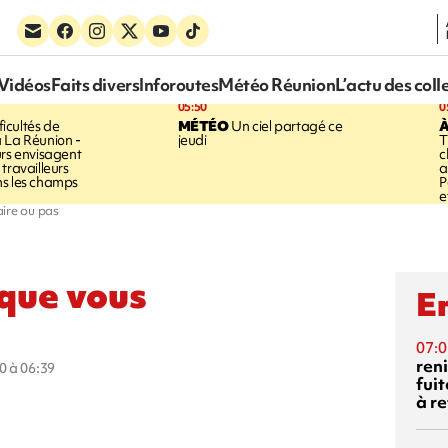
Vidéos
Faits divers
Inforoutes
Météo Réunion
L’actu des coll
05:50
0
ficultés de
MÉTÉO
Un ciel partagé ce
À
 La Réunion -
jeudi
T
urs envisagent
c
travailleurs
a
ns les champs
P
e
aire ou pas
 que vous
En
07:0
reni
0 à 06:39
fuit
à re