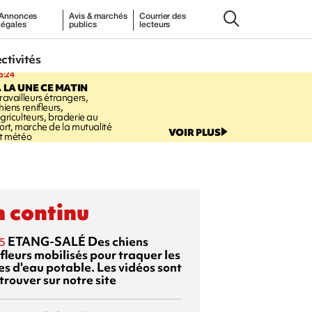
Annonces
Avis & marchés
Courrier des
légales
publics
lecteurs
ectivités
5:24
 LA UNE CE MATIN
ravailleurs étrangers,
hiens renifleurs,
griculteurs, braderie au
ort, marche de la mutualité
VOIR PLUS
t météo
 continu
ETANG-SALÉ
Des chiens
5
fleurs mobilisés pour traquer les
es d'eau potable. Les vidéos sont
trouver sur notre site