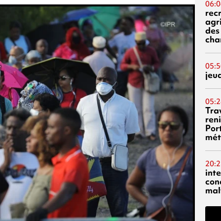
06:0
rec
agr
des 
cha
05:5
jeu
05:2
Tra
reni
Por
mét
20:2
inte
con
mal