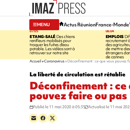
Actus Réunion
France-Monde
MENU
07:05
06:04
ETANG-SALÉ
Des chiens
EMPLOIS
Dif
renifleurs mobilisés pour
recrutement à
traquer les fuites d'eau
des agriculte
potable. Les vidéos sont à
de mettre des 
retrouver sur notre site
étrangers da
de cannes
Accueil
Coronavirus
Déconfinement : ce que vous pouvez f
La liberté de circulation est rétablie
Déconfinement : ce
pouvez faire ou pas
Publié le 11 mai 2020 à 05:35
Actualisé le 11 mai 202