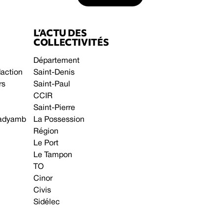
L’ACTU DES
COLLECTIVITÉS
Département
daction
Saint-Denis
rs
Saint-Paul
CCIR
Saint-Pierre
 gadyamb
La Possession
Région
Le Port
Le Tampon
TO
Cinor
Civis
Sidélec