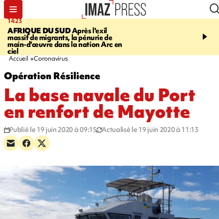
14:23
16:32
AFRIQUE DU SUD
Après l'exil
SAINT-PIERRE
Un hom
massif de migrants, la pénurie de
ans mis en examen et pl
main-d'œuvre dans la nation Arc en
détention après la mort
ciel
gramoune de 84 ans
Accueil
Coronavirus
Opération Résilience
La base navale du Port
en renfort de Mayotte
Publié le 19 juin 2020 à 09:15
Actualisé le 19 juin 2020 à 11:13