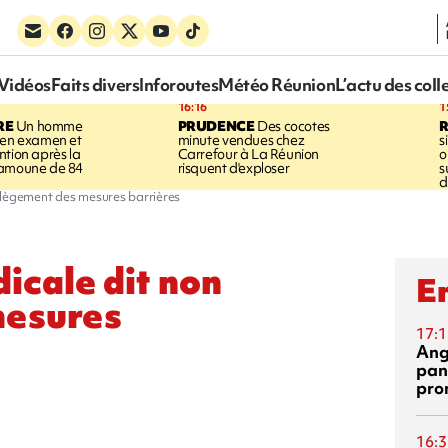
Vidéos
Faits divers
Inforoutes
Météo Réunion
L’actu des coll
16:16
1
RE
Un homme
PRUDENCE
Des cocotes
 en examen et
minute vendues chez
s
ntion après la
Carrefour à La Réunion
o
ramoune de 84
risquent d'exploser
s
d
llègement des mesures barrières
cale dit non
En
mesures
17:1
Ang
pan
pro
16:3