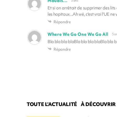
Mouais...
5 ans
Et si on arrêtait de supprimer des lits 
les hopitaux...Ah wé, c'est vrai l'UE ne 
Répondre
Where We Go One We Go All
5 a
Bla bla bla blaBla bla bla blaBla bla b
Répondre
TOUTE L’ACTUALITÉ
À DÉCOUVRIR