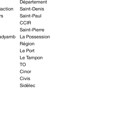
Département
daction
Saint-Denis
rs
Saint-Paul
CCIR
Saint-Pierre
 gadyamb
La Possession
Région
Le Port
Le Tampon
TO
Cinor
Civis
Sidélec
Annonces légales
Avis & Marchés publics
s contacter
Plan du site
Mentions légales
Préférences cookie