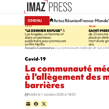
Actus Réunion
France-Monde
MENU
17:17
16:32
"LE DERNIER REFUGE"
À
SAINT-PIER
Los Angeles, un homme vit
de 23 ans mis
dans un panneau
placé en déte
publicitaire pour promouvoir
mort d'une g
un film Netflix
ans
Accueil
Coronavirus
La communauté médicale dit non à l'a
Covid-19
La communauté médi
à l'allègement des 
barrières
Publié le 1 octobre 2020 à 18:03