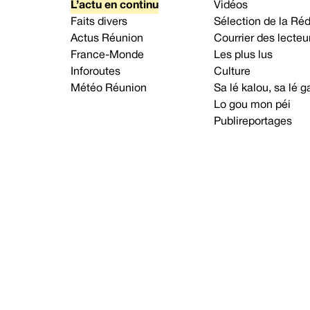
L’actu en continu
Vidéos
Faits divers
Sélection de la Ré
Actus Réunion
Courrier des lecteu
France-Monde
Les plus lus
Inforoutes
Culture
Météo Réunion
Sa lé kalou, sa lé
Lo gou mon péi
Publireportages
A propos d’Imaz Press
Nou