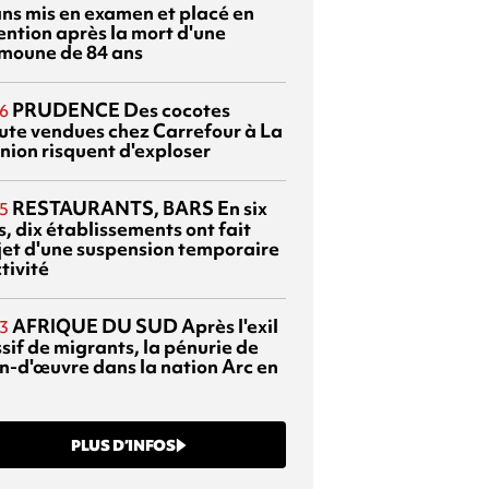
ans mis en examen et placé en
ention après la mort d'une
moune de 84 ans
PRUDENCE
Des cocotes
6
ute vendues chez Carrefour à La
nion risquent d'exploser
RESTAURANTS, BARS
En six
5
, dix établissements ont fait
bjet d'une suspension temporaire
tivité
AFRIQUE DU SUD
Après l'exil
3
sif de migrants, la pénurie de
n-d'œuvre dans la nation Arc en
PLUS D’INFOS