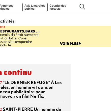
Annonces
Avis & marchés
Courrier des
légales
publics
lecteurs
ectivités
5:45
RESTAURANTS, BARS
En
ix mois, dix établissements
nt fait l'objet d'une
uspension temporaire
VOIR PLUS
'activité
 continu
"LE DERNIER REFUGE"
À Los
7
eles, un homme vit dans un
neau publicitaire pour
mouvoir un film Netflix
SAINT-PIERRE
Un homme de
2