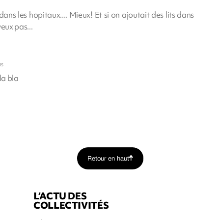
dans les hopitaux.... Mieux! Et si on ajoutait des lits dans
veux pas...
ns
la bla
Retour en haut
L’ACTU DES
COLLECTIVITÉS