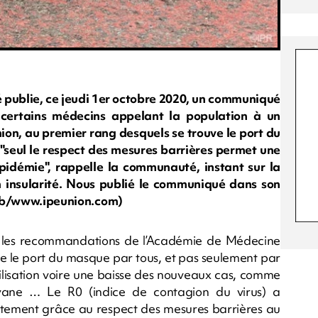
publie, ce jeudi 1er octobre 2020, un communiqué
 certains médecins appelant la population à un
ion, au premier rang desquels se trouve le port du
 "seul le respect des mesures barrières permet une
épidémie", rappelle la communauté, instant sur la
n insularité. Nous publié le communiqué dans son
n rb/www.ipeunion.com)
les recommandations de l’Académie de Médecine
ue le port du masque par tous, et pas seulement par
abilisation voire une baisse des nouveaux cas, comme
ane … Le R0 (indice de contagion du virus) a
justement grâce au respect des mesures barrières au