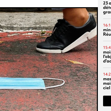
23 
dét
gra
16:1
min
Réu
15:4
mois
l'o
d'ac
14:2
mas
mai
ciel