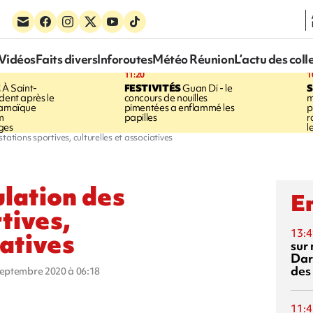
Vidéos
Faits divers
Inforoutes
Météo Réunion
L’actu des coll
11:20
1
E
À Saint-
FESTIVITÉS
Guan Di - le
S
dent après le
concours de nouilles
m
Jamaïque
pimentées a enflammé les
p
m
papilles
r
ges
l
ations sportives, culturelles et associatives
ulation des
En
tives,
13:4
iatives
sur 
Dar
des
 septembre 2020 à 06:18
11:4