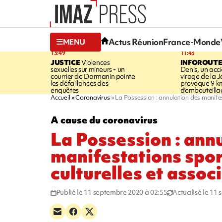
Actus Réunion
France-Monde
MENU
13:49
11:43
JUSTICE
Violences
INFOROUT
sexuelles sur mineurs - un
Denis, un acci
courrier de Darmanin pointe
virage de la 
les défaillances des
provoque 9 k
enquêtes
d'embouteilla
Accueil
Coronavirus
La Possession : annulation des manifest
A cause du coronavirus
La Possession : ann
manifestations spor
culturelles et assoc
Publié le 11 septembre 2020 à 02:55
Actualisé le 11