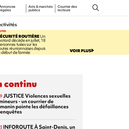
Annonces
Avis & marchés
Courrier des
légales
publics
lecteurs
ectivités
0:46
ÉCURITÉ ROUTIÈRE
Un
otard décède en juillet, 18
ersonnes tuées sur les
outes réunionnaises depuis
VOIR PLUS
e début de l'année
 continu
JUSTICE
Violences sexuelles
9
mineurs - un courrier de
manin pointe les défaillances
 enquêtes
INFOROUTE
À Saint-Denis, un
3