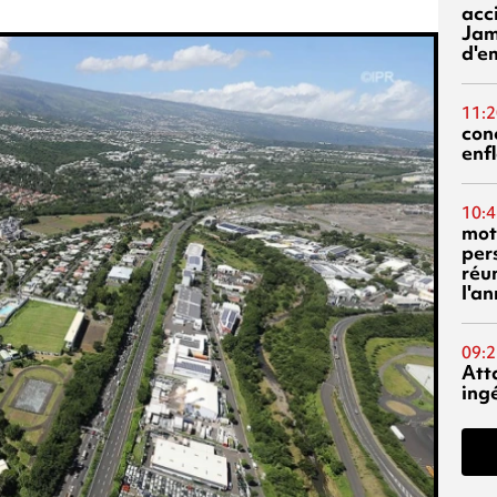
acci
Jam
d'e
11:2
con
enf
10:4
mot
per
réu
l'a
09:2
Att
ing