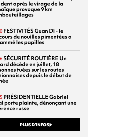
dent après le virage de la
aïque provoque 9 km
mbouteillages
FESTIVITÉS
Guan Di - le
0
cours de nouilles pimentées a
lammé les papilles
SÉCURITÉ ROUTIÈRE
Un
6
ard décède en juillet, 18
sonnes tuées sur les routes
nionnaises depuis le début de
nnée
PRÉSIDENTIELLE
Gabriel
5
al porte plainte, dénonçant une
érence russe
PLUS D’INFOS