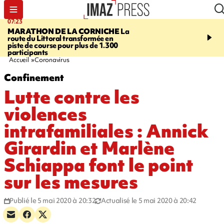
07:23
08:37
MARATHON DE LA CORNICHE
La
SAINT-DENIS
Lancemen
route du Littoral transformée en
braderie de l'océan pour
piste de course pour plus de 1.300
pouvoir d'achat des fami
participants
soutenir les commerçan
Accueil
Coronavirus
Confinement
Lutte contre les
violences
intrafamiliales : Annick
Girardin et Marlène
Schiappa font le point
sur les mesures
Publié le 5 mai 2020 à 20:32
Actualisé le 5 mai 2020 à 20:42