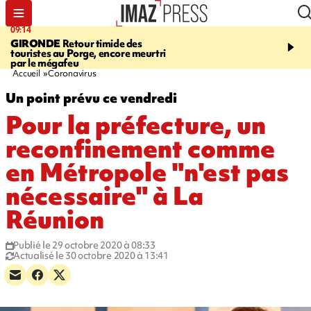
09:14
13:09
GIRONDE
Retour timide des
CONFLIT
Des échanges
touristes au Porge, encore meurtri
font cinq morts en Ukrai
par le mégafeu
Russie
Accueil
Coronavirus
Un point prévu ce vendredi
Pour la préfecture, un
reconfinement comme
en Métropole "n'est pas
nécessaire" à La
Réunion
Publié le 29 octobre 2020 à 08:33
Actualisé le 30 octobre 2020 à 13:41