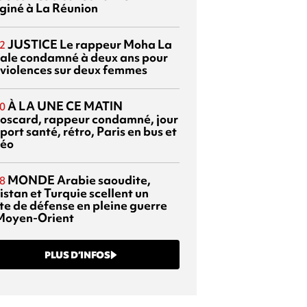
giné à La Réunion
JUSTICE
Le rappeur Moha La
2
ale condamné à deux ans pour
 violences sur deux femmes
À LA UNE CE MATIN
0
oscard, rappeur condamné, jour
port santé, rétro, Paris en bus et
éo
MONDE
Arabie saoudite,
8
istan et Turquie scellent un
te de défense en pleine guerre
Moyen-Orient
PLUS D’INFOS