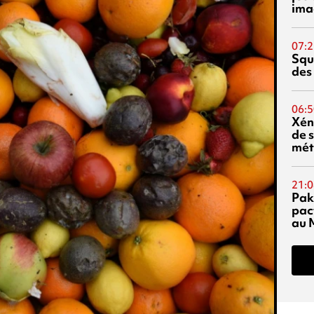
ima
07:2
Squ
des
06:5
Xén
de s
mét
21:0
Pak
pac
au 