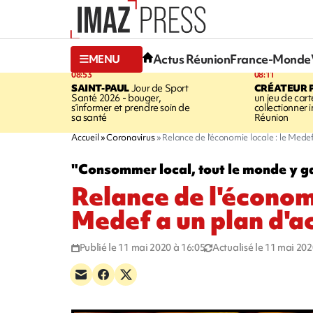
Actus Réunion
France-Monde
MENU
08:53
08:11
SAINT-PAUL
Jour de Sport
CRÉATEUR P
Santé 2026 - bouger,
un jeu de cart
s’informer et prendre soin de
collectionner
sa santé
Réunion
Accueil
Coronavirus
Relance de l'économie locale : le Medef
"Consommer local, tout le monde y 
Relance de l'économi
Medef a un plan d'a
Publié le 11 mai 2020 à 16:05
Actualisé le 11 mai 202