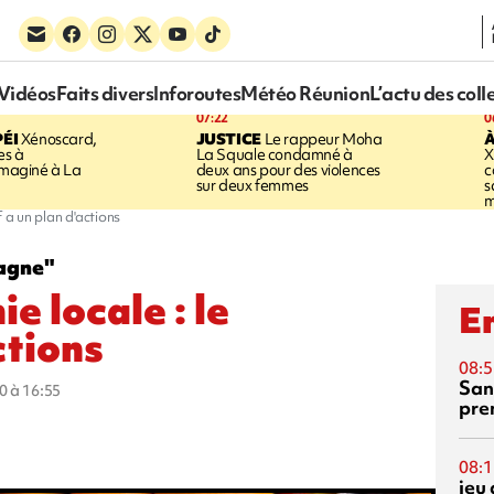
Vidéos
Faits divers
Inforoutes
Météo Réunion
L’actu des coll
07:22
0
ÉI
Xénoscard,
JUSTICE
Le rappeur Moha
À
es à
La Squale condamné à
X
 imaginé à La
deux ans pour des violences
c
sur deux femmes
s
m
 a un plan d'actions
gagne"
e locale : le
En
ctions
08:5
San
0 à 16:55
pre
08:1
jeu 