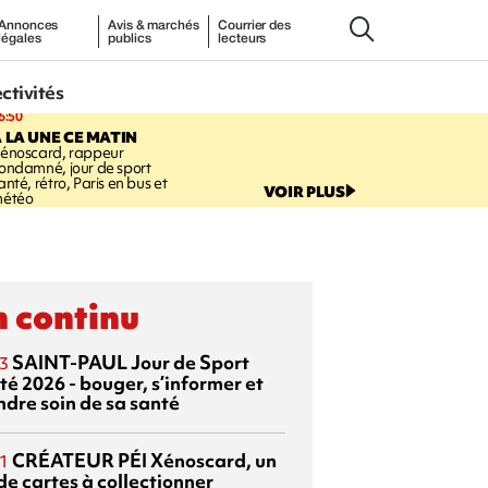
Annonces
Avis & marchés
Courrier des
légales
publics
lecteurs
ectivités
6:50
 LA UNE CE MATIN
énoscard, rappeur
ondamné, jour de sport
anté, rétro, Paris en bus et
VOIR PLUS
étéo
 continu
SAINT-PAUL
Jour de Sport
3
té 2026 - bouger, s’informer et
ndre soin de sa santé
CRÉATEUR PÉI
Xénoscard, un
1
de cartes à collectionner