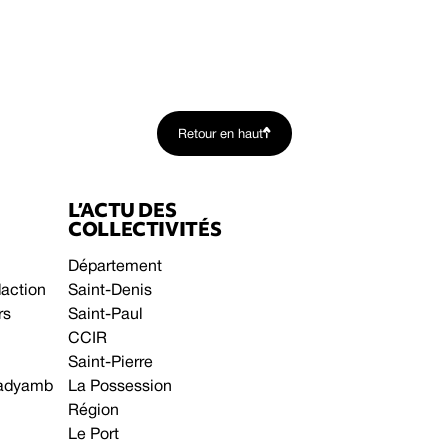
Retour en haut
L’ACTU DES
COLLECTIVITÉS
Département
daction
Saint-Denis
rs
Saint-Paul
CCIR
Saint-Pierre
 gadyamb
La Possession
Région
Le Port