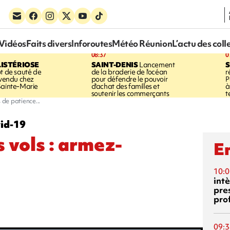
Vidéos
Faits divers
Inforoutes
Météo Réunion
L’actu des coll
08:37
0
LISTÉRIOSE
SAINT-DENIS
Lancement
S
ot de sauté de
de la braderie de l'océan
r
 vendu chez
pour défendre le pouvoir
P
Sainte-Marie
d'achat des familles et
à
soutenir les commerçants
t
de patience...
vid-19
vols : armez-
En
10:0
int
pre
pro
09:3