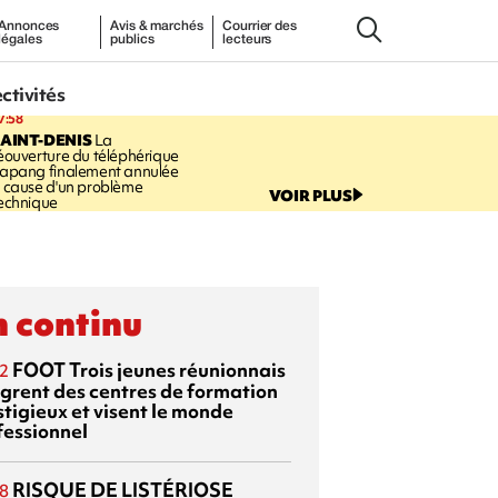
Annonces
Avis & marchés
Courrier des
légales
publics
lecteurs
ectivités
7:58
AINT-DENIS
La
éouverture du téléphérique
apang finalement annulée
 cause d'un problème
VOIR PLUS
echnique
 continu
FOOT
Trois jeunes réunionnais
2
ègrent des centres de formation
stigieux et visent le monde
fessionnel
RISQUE DE LISTÉRIOSE
8