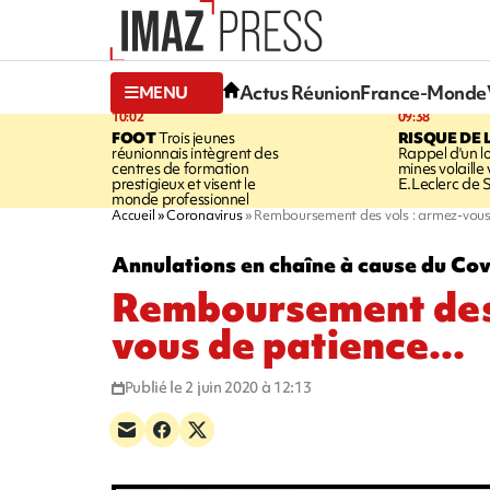
Actus Réunion
France-Monde
MENU
10:02
09:38
FOOT
Trois jeunes
RISQUE DE 
réunionnais intègrent des
Rappel d'un l
centres de formation
mines volaille
prestigieux et visent le
E.Leclerc de 
monde professionnel
Accueil
Coronavirus
Remboursement des vols : armez-vous 
Annulations en chaîne à cause du Co
Remboursement des 
vous de patience...
Publié le 2 juin 2020 à 12:13