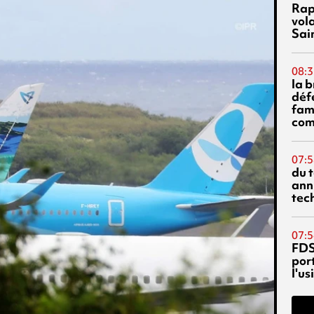
Rap
vol
Sai
08:3
la 
déf
fami
com
07:5
du 
ann
tec
07:5
FDS
port
l'u