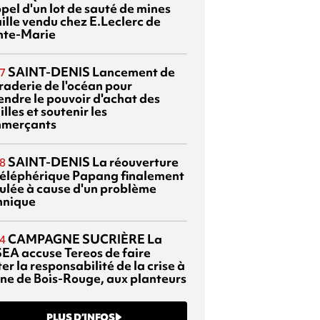
pel d'un lot de sauté de mines
aille vendu chez E.Leclerc de
nte-Marie
SAINT-DENIS
Lancement de
7
braderie de l'océan pour
endre le pouvoir d'achat des
lles et soutenir les
merçants
SAINT-DENIS
La réouverture
8
téléphérique Papang finalement
ulée à cause d'un problème
hnique
CAMPAGNE SUCRIÈRE
La
4
EA accuse Tereos de faire
er la responsabilité de la crise à
sine de Bois-Rouge, aux planteurs
PLUS D’INFOS