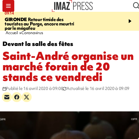
09:14
13:09
GIRONDE
Retour timide des
CONFLIT
Des échanges
touristes au Porge, encore meurtri
font cinq morts en Ukrai
par le mégafeu
Russie
Accueil
Coronavirus
Devant la salle des fêtes
Saint-André organise un
marché forain de 20
stands ce vendredi
Publié le 16 avril 2020 à 09:08
Actualisé le 16 avril 2020 à 09:09