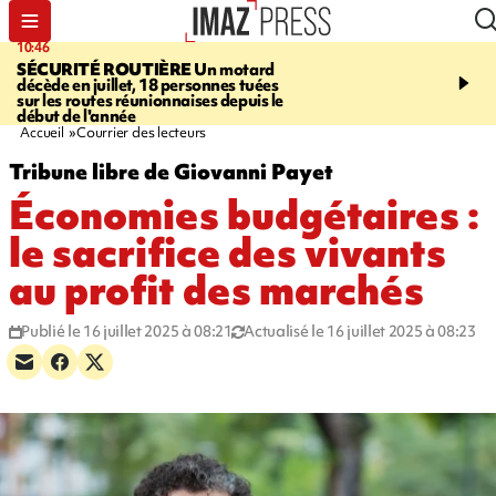
10:46
13:49
SÉCURITÉ ROUTIÈRE
Un motard
JUSTICE
Violences sexu
décède en juillet, 18 personnes tuées
mineurs - un courrier d
sur les routes réunionnaises depuis le
pointe les défaillances 
début de l'année
Accueil
Courrier des lecteurs
Tribune libre de Giovanni Payet
Économies budgétaires :
le sacrifice des vivants
au profit des marchés
Publié le 16 juillet 2025 à 08:21
Actualisé le 16 juillet 2025 à 08:23