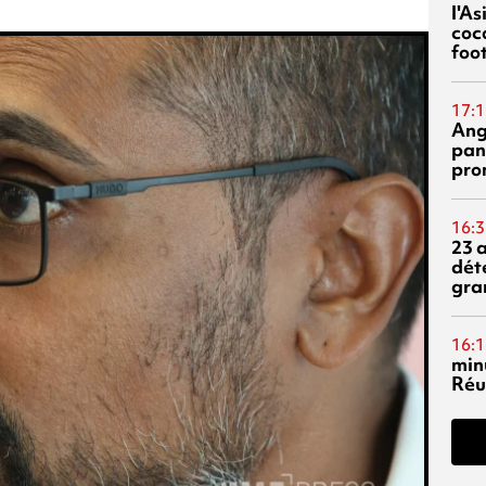
l'A
coc
foo
17:1
Ang
pan
pro
16:3
23 
dét
gra
16:1
min
Réu