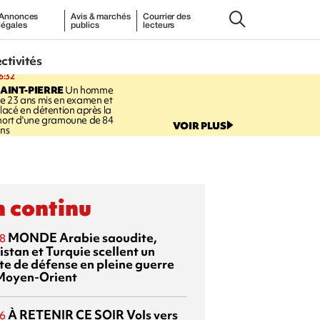
Annonces
Avis & marchés
Courrier des
légales
publics
lecteurs
ectivités
6:32
AINT-PIERRE
Un homme
e 23 ans mis en examen et
lacé en détention après la
ort d'une gramoune de 84
VOIR PLUS
ns
 continu
MONDE
Arabie saoudite,
8
istan et Turquie scellent un
te de défense en pleine guerre
Moyen-Orient
À RETENIR CE SOIR
Vols vers
6