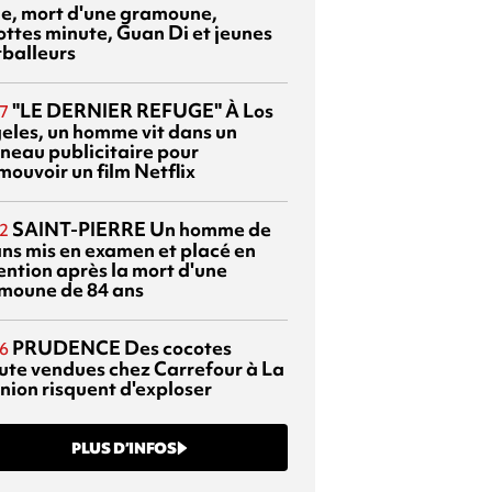
sie, mort d'une gramoune,
ottes minute, Guan Di et jeunes
tballeurs
"LE DERNIER REFUGE"
À Los
7
eles, un homme vit dans un
neau publicitaire pour
mouvoir un film Netflix
SAINT-PIERRE
Un homme de
2
ans mis en examen et placé en
ention après la mort d'une
moune de 84 ans
PRUDENCE
Des cocotes
6
ute vendues chez Carrefour à La
nion risquent d'exploser
PLUS D’INFOS