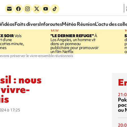
Vidéos
Faits divers
Inforoutes
Météo Réunion
L’actu des coll
17:17
1
CE SOIR
Vols
"LE DERNIER REFUGE"
À
S
rt d'une
Los Angeles, un homme vit
d
cottes minute,
dans un panneau
p
unes
publicitaire pour promouvoir
m
un film Netflix
a
devons préserver le vivre-ensemble réunionnais
il : nous
En
 vivre-
21:0
is
Pak
pac
au 
2024 à 17:25
20:0