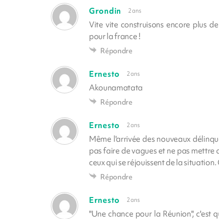
Grondin
2 ans
Vite vite construisons encore plus d
pour la france !
Répondre
Ernesto
2 ans
Akounamatata
Répondre
Ernesto
2 ans
Même l'arrivée des nouveaux délinquan
pas faire de vagues et ne pas mettre de
ceux qui se réjouissent de la situation.
Répondre
Ernesto
2 ans
"Une chance pour la Réunion", c'est q