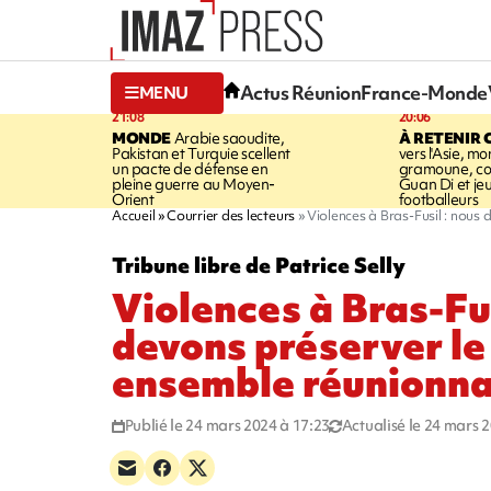
Actus Réunion
France-Monde
MENU
21:08
20:06
MONDE
Arabie saoudite,
À RETENIR 
Pakistan et Turquie scellent
vers l'Asie, mo
un pacte de défense en
gramoune, co
pleine guerre au Moyen-
Guan Di et je
Orient
footballeurs
Accueil
Courrier des lecteurs
Violences à Bras-Fusil : nous 
Tribune libre de Patrice Selly
Violences à Bras-Fus
devons préserver le
ensemble réunionna
Publié le 24 mars 2024 à 17:23
Actualisé le 24 mars 