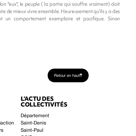
lon "eux", le peuple ( la partie qui souffre vraiment) doit
xte de mieux vivre ensemble. Heureusement qu'ils y a des
t un comportement exemplaire et pacifique. Sinon
Retour en haut
L’ACTU DES
COLLECTIVITÉS
Département
daction
Saint-Denis
rs
Saint-Paul