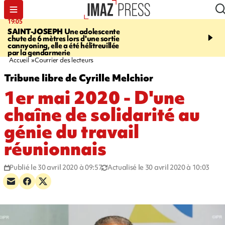
19:05
20:44
SAINT-JOSEPH
Une adolescente
À RETENIR CE SOIR
G
chute de 6 mètres lors d'une sortie
rouée de coups, cycliste,
cannyoning, elle a été hélitreuillée
personne disparue et c
par la gendarmerie
para-natation
Accueil
Courrier des lecteurs
Tribune libre de Cyrille Melchior
1er mai 2020 - D'une
chaîne de solidarité au
génie du travail
réunionnais
Publié le 30 avril 2020 à 09:57
Actualisé le 30 avril 2020 à 10:03