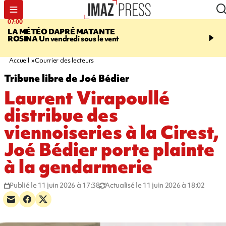
07:00
07:58
LA MÉTÉO DAPRÉ MATANTE
SAINT-DENIS
La réouv
ROSINA
Un vendredi sous le vent
téléphérique Papang fi
annulée à cause d'un p
technique
Accueil
Courrier des lecteurs
Tribune libre de Joé Bédier
Laurent Virapoullé
distribue des
viennoiseries à la Cirest,
Joé Bédier porte plainte
à la gendarmerie
Publié le 11 juin 2026 à 17:38
Actualisé le 11 juin 2026 à 18:02