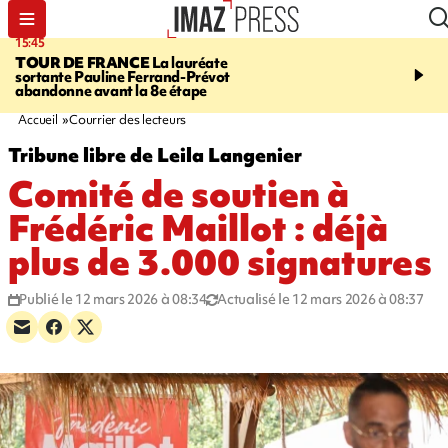
15:45
20:17
TOUR DE FRANCE
La lauréate
À RETENIR CE SOIR
Sé
sortante Pauline Ferrand-Prévot
routière, concours de nou
abandonne avant la 8e étape
du littoral fermée, courr
Darmanin et évacuation
Accueil
Courrier des lecteurs
Tribune libre de Leila Langenier
Comité de soutien à
Frédéric Maillot : déjà
plus de 3.000 signatures
Publié le 12 mars 2026 à 08:34
Actualisé le 12 mars 2026 à 08:37