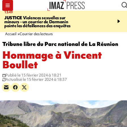
13:49
17:59
JUSTICE
Violences sexuelles sur
INFOROUTE
Marathon 
mineurs - un courrier de Darmanin
Corniche - la route du L
pointe les défaillances des enquêtes
ce dimanche matin dans 
Nord-Ouest
Accueil
Courrier des lecteurs
Tribune libre du Parc national de La Réunion
Hommage à Vincent
Boullet
Publié le 15 février 2024 à 18:21
Actualisé le 15 février 2024 à 18:37