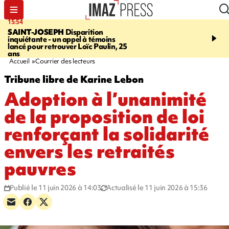
15:54
17:52
SAINT-JOSEPH
Disparition
SAINT-DENIS
Le Barac
inquiétante - un appel à témoins
dimanche pour l'arrivée
lancé pour retrouver Loïc Paulin, 25
cycliste
ans
Accueil
Courrier des lecteurs
Tribune libre de Karine Lebon
Adoption à l’unanimité
de la proposition de loi
renforçant la solidarité
envers les retraités
pauvres
Publié le 11 juin 2026 à 14:03
Actualisé le 11 juin 2026 à 15:36