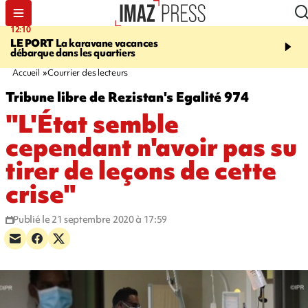
12:10
16:49
LE PORT
La karavane vacances
ÉTANG-SALÉ
Un requi
débarque dans les quartiers
bouledogue observé près
de baignade, le spot év
Accueil
Courrier des lecteurs
Tribune libre de Rezistan's Egalité 974
"L'État semble
cependant n'avoir pas su
tirer de leçons de cette
crise"
Publié le 21 septembre 2020 à 17:59