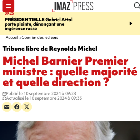
09:25
11:43
PRÉSIDENTIELLE
Gabriel Attal
INFOROUTE
À Saint-D
porte plainte, dénonçant une
accident après le virage 
ingérence russe
Jamaïque provoque 9 
d'embouteillages
Accueil
Courrier des lecteurs
Tribune libre de Reynolds Michel
Michel Barnier Premier
ministre : quelle majorité
et quelle direction ?
Publié le 10 septembre 2024 à 09:28
Actualisé le 10 septembre 2024 à 09:33