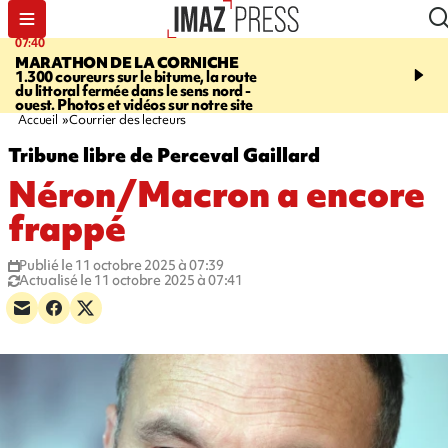
07:40
10:33
MARATHON DE LA CORNICHE
ASSOCIATIONS
Protec
1.300 coureurs sur le bitume, la route
l’enfance - une nouvelle
du littoral fermée dans le sens nord -
Stop VIF organisée à La
ouest. Photos et vidéos sur notre site
Accueil
Courrier des lecteurs
Tribune libre de Perceval Gaillard
Néron/Macron a encore
frappé
Publié le 11 octobre 2025 à 07:39
Actualisé le 11 octobre 2025 à 07:41