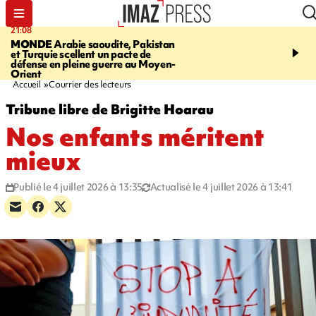
21:08
20:06
MONDE
Arabie saoudite, Pakistan
À RETENIR CE SOIR
Vo
et Turquie scellent un pacte de
l'Asie, mort d'une gram
défense en pleine guerre au Moyen-
cocottes minute, Guan D
Orient
footballeurs
Accueil
Courrier des lecteurs
Tribune libre de Brigitte Hoarau
Nos enfants méritent
mieux
Publié le 4 juillet 2026 à 13:35
Actualisé le 4 juillet 2026 à 13:41