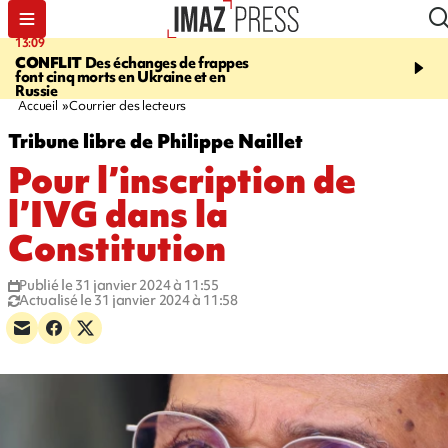
13:09
17:14
CONFLIT
Des échanges de frappes
ESCALADE
Quatre méd
font cinq morts en Ukraine et en
européennes pour les je
Russie
grimpeurs réunionnais 
Accueil
Courrier des lecteurs
Tribune libre de Philippe Naillet
Pour l’inscription de
l’IVG dans la
Constitution
Publié le 31 janvier 2024 à 11:55
Actualisé le 31 janvier 2024 à 11:58