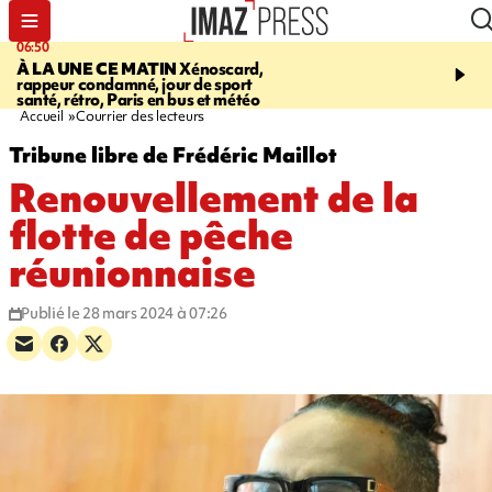
06:50
08:53
À LA UNE CE MATIN
Xénoscard,
SAINT-PAUL
Jour de S
rappeur condamné, jour de sport
2026 - bouger, s’informe
santé, rétro, Paris en bus et météo
soin de sa santé
Accueil
Courrier des lecteurs
Tribune libre de Frédéric Maillot
Renouvellement de la
flotte de pêche
réunionnaise
Publié le 28 mars 2024 à 07:26