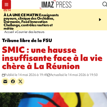
05:14
07:08
À LA UNE CE MATIN
Enseignants
LE PORT
L'incendie à la
payeurs, clinique des Orchidées,
Orchidées pourrait avoi
Darmanin, Food Innovation
conséquences pour les p
Challenge, contrôles routiers et
Réunion
météo
Accueil
Courrier des lecteurs
Tribune libre de la FSU
SMIC : une hausse
insuffisante face à la vie
chère à La Réunion
Publié le 14 mai 2026 à 19:49
Actualisé le 14 mai 2026 à 19:50