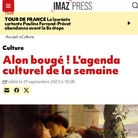
15:45
20:17
TOUR DE FRANCE
La lauréate
À RETENIR CE SOIR
Sé
sortante Pauline Ferrand-Prévot
routière, concours de nou
abandonne avant la 8e étape
du littoral fermée, courr
Darmanin et évacuation
Accueil
Culture
Culture
Alon bougé ! L'agenda
culturel de la semaine
Publié le 29 septembre 2023 à 10:00