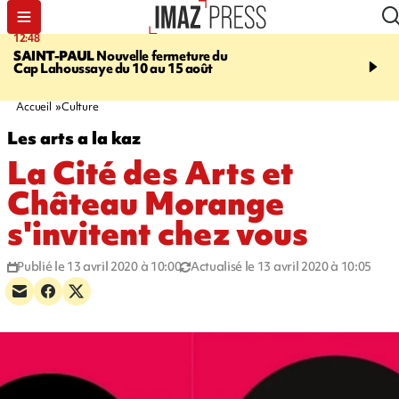
12:48
14:23
SAINT-PAUL
Nouvelle fermeture du
AFRIQUE DU SUD
Aprè
Cap Lahoussaye du 10 au 15 août
massif de migrants, la p
main-d'œuvre dans la na
ciel
Accueil
Culture
Les arts a la kaz
La Cité des Arts et
Château Morange
s'invitent chez vous
Publié le 13 avril 2020 à 10:00
Actualisé le 13 avril 2020 à 10:05